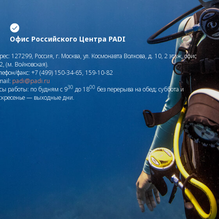
Офис Российского Центра PADI
рес: 127299, Россия, г. Москва, ул. Космонавта Волкова, д. 10, 2 этаж, офис
2, (м. Войковская).
лефон/факс: +7 (499) 150-34-65, 159-10-82
mail:
padi@padi.ru
30
00
сы работы: по будням с 9
до 18
без перерыва на обед; суббота и
скресенье — выходные дни.